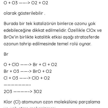
O + O3 ——-> O2 + O2
olarak gösterilebilir .
Burada bir tek katalizörün binlerce ozonu yok
edebileceğine dikkat edilmelidir. Özellikle ClOx ve
BrOx’in birlikte katalitik etkisi aşağı stratosferde
ozonun tahrip edilmesinde temel rolü oynar.
Br
O + ClO ——-> Br + Cl + O2
Br + O3 ——-> BrO + O2
Cl + O3 ——-> ClO + O2
———————–
2O3 ————–> 3O2
Klor (Cl) atomunun ozon molekülünü parçalama