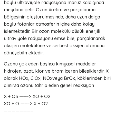
boylu ultraviyole radyasyona maruz kaldığında
meydana gelir. Ozon üretim ve parçalanma
bölgesinin oluşturulmasında, daha uzun dalga
boylu fotonlar atmosferin içine daha kolay
işlemektedir. Bir ozon molekülü düşük enerjili
ultraviyole radyasyonu emse bile, parçalanarak
oksijen molekülüne ve serbest oksijen atomuna
dönüşebilmektedir.
Ozonu yok eden başlıca kimyasal maddeler
hidrojen, azot, klor ve brom içeren bileşiklerdir. X
olarak HOx, ClOx, NOxveya BrOx, köklerinden biri
alınırsa ozonu tahrip eden genel reaksiyon
X + O3 ——-> XO + O2
XO + O ——-> X + O2
———————–