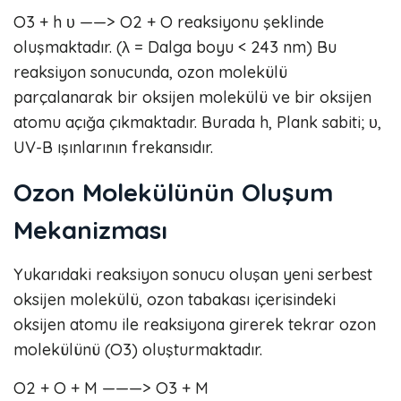
O3 + h υ ——> O2 + O reaksiyonu şeklinde
oluşmaktadır. (λ = Dalga boyu < 243 nm) Bu
reaksiyon sonucunda, ozon molekülü
parçalanarak bir oksijen molekülü ve bir oksijen
atomu açığa çıkmaktadır. Burada h, Plank sabiti; υ,
UV-B ışınlarının frekansıdır.
Ozon Molekülünün Oluşum
Mekanizması
Yukarıdaki reaksiyon sonucu oluşan yeni serbest
oksijen molekülü, ozon tabakası içerisindeki
oksijen atomu ile reaksiyona girerek tekrar ozon
molekülünü (O3) oluşturmaktadır.
O2 + O + M ———> O3 + M