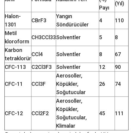
(Yıl)
Payı
Halon-
Yangın
CBrF3
4
110
1301
Söndürücüler
Metil
CH3CCl33
Solventler
5
8
kloroform
Karbon
CCl4
Solventler
8
67
tetraklorür
CFC-113
C2Cl3F3
Solventler
12
90
Aerosoller,
CFC-11
CCl3F
Köpükler,
26
74
Soğutucular
Aerosoller,
Köpükler,
CFC-12
CCl2F2
45
111
Soğutucular,
Klimalar