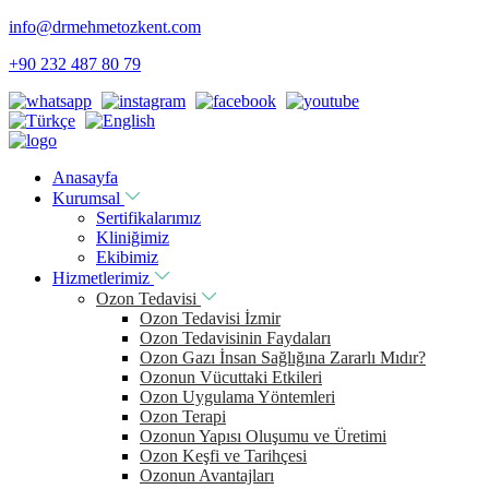
info@drmehmetozkent.com
+90 232 487 80 79
Anasayfa
Kurumsal
Sertifikalarımız
Kliniğimiz
Ekibimiz
Hizmetlerimiz
Ozon Tedavisi
Ozon Tedavisi İzmir
Ozon Tedavisinin Faydaları
Ozon Gazı İnsan Sağlığına Zararlı Mıdır?
Ozonun Vücuttaki Etkileri
Ozon Uygulama Yöntemleri
Ozon Terapi
Ozonun Yapısı Oluşumu ve Üretimi
Ozon Keşfi ve Tarihçesi
Ozonun Avantajları