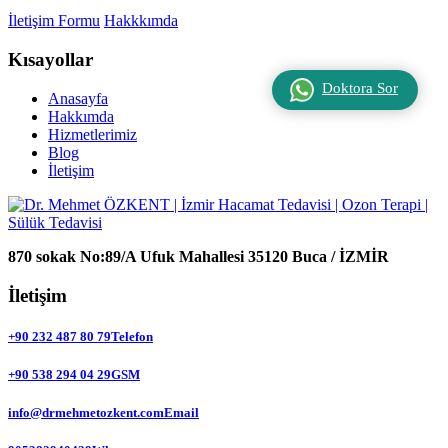
İletişim Formu
Hakkkımda
Kısayollar
Doktora Sor
Anasayfa
Hakkımda
Hizmetlerimiz
Blog
İletişim
870 sokak No:89/A Ufuk Mahallesi 35120 Buca / İZMİR
İletişim
+90 232 487 80 79
Telefon
+90 538 294 04 29
GSM
info@drmehmetozkent.com
Email