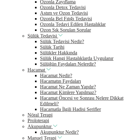
Ozonla Zayıflama
Ozonla Detox Tedavisi
Astım ve Ozon Tedavisi
Ozonla Bel Fıtığı Tedavisi
Ozonla Tedavi Edilen Hastalıklar
Ozon Sık Sorulan Sorular
Sülük Tedavisi
Sülük Tedavisi Nedir?
Sülük Tarihi
Sülükler Hakkında
Sülük Hangi Hastalıklarda Uygulanır
Sülüğün Faydaları Nelerdir?
Hacamat
Hacamat Nedir?
Hacamatın Faydaları
Hacamat Ne Zaman Yapılır?
Hacamat Kimlere Yapılmaz?
Hacamat Öncesi ve Sonrası Nelere Dikkat
Edilmeli?
Hacamatla İlgili Hadisi Şerifler
Nöral Terapi
Proloterapi
Akupunktur
Akupunktur Nedir?
Manuel Terapi