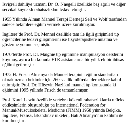
İsviçreli dahiliye uzmanı Dr. O. Naegelli özellikle baş ağrılı ve diğer
servikal kaynaklı rahatsızlıkları tedavi etmiştir.
1955 Yıllında Alman Manuel Terapi Derneği Sell ve Wolf tarafından
sadece hekimlere eğitim vermek üzere kurulmuştur.
İngiltere’de Prof. Dr. Mennel özellikle tanı ile ilgili girişimleri tıp
öğrencilerine tedavi girişimlerini ise fizyoterapistlere anlatma ve
gösterme yolunu seçmiştir.
1970’lerde Prof. Dr. Maignie tıp eğitimine manipulasyon derslerini
koymuş, ayrıca bu konuda FTR asistanlarına bir yıllık ek bir ihtisas
eğitimi getirmiştir.
1972 H. Frisch Almanya da Manuel terapinin eğitim standartları
olarak uzman hekimler için 260 saatlik müfredat derneklere kabul
ettirmiştir. Prof. Dr. Hüseyin Nazlıkul maunel tıp konusunda ki
eğitimini 1995 yıllında Frisch de tamamlamıştır.
Prof. Karel Lewitt özellikle vertebra kökenli rahatsızlıklarda refleks
etkileşimlerin oluşturduğu pa International Federation for
Manual/Musculoskeletal Medicine (FIMM) 1958 yılında Belçika,
İngiltere, Fransa, İskandinav ülkeleri, Batı Almanya’nın katılımı ile
kurulmuştur .