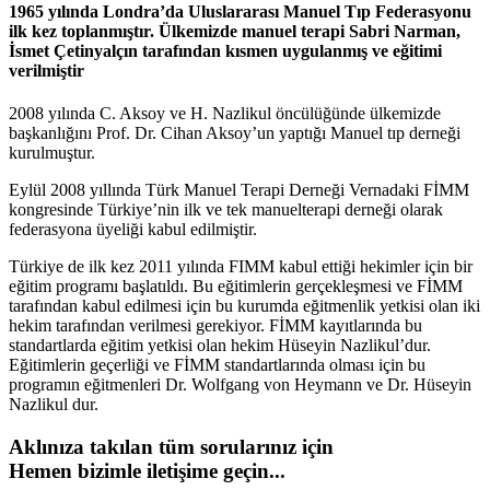
1965 yılında Londra’da Uluslararası Manuel Tıp Federasyonu
ilk kez toplanmıştır. Ülkemizde manuel terapi Sabri Narman,
İsmet Çetinyalçın tarafından kısmen uygulanmış ve eğitimi
verilmiştir
2008 yılında C. Aksoy ve H. Nazlikul öncülüğünde ülkemizde
başkanlığını Prof. Dr. Cihan Aksoy’un yaptığı Manuel tıp derneği
kurulmuştur.
Eylül 2008 yıllında Türk Manuel Terapi Derneği Vernadaki FİMM
kongresinde Türkiye’nin ilk ve tek manuelterapi derneği olarak
federasyona üyeliği kabul edilmiştir.
Türkiye de ilk kez 2011 yılında FIMM kabul ettiği hekimler için bir
eğitim programı başlatıldı. Bu eğitimlerin gerçekleşmesi ve FİMM
tarafından kabul edilmesi için bu kurumda eğitmenlik yetkisi olan iki
hekim tarafından verilmesi gerekiyor. FİMM kayıtlarında bu
standartlarda eğitim yetkisi olan hekim Hüseyin Nazlikul’dur.
Eğitimlerin geçerliği ve FİMM standartlarında olması için bu
programın eğitmenleri Dr. Wolfgang von Heymann ve Dr. Hüseyin
Nazlikul dur.
Aklınıza takılan tüm sorularınız için
Hemen bizimle iletişime geçin...