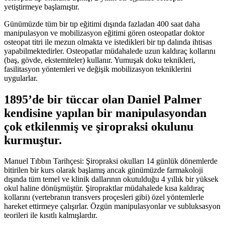
yetiştirmeye başlamıştır.
Günümüzde tüm bir tıp eğitimi dışında fazladan 400 saat daha
manipulasyon ve mobilizasyon eğitimi gören osteopatlar doktor
osteopat titri ile mezun olmakta ve istedikleri bir tıp dalında ihtisas
yapabilmektedirler. Osteopatlar müdahalede uzun kaldıraç kollarını
(baş, gövde, ekstemiteler) kullanır. Yumuşak doku teknikleri,
fasilitasyon yöntemleri ve değişik mobilizasyon tekniklerini
uygularlar.
1895’de bir tüccar olan Daniel Palmer
kendisine yapılan bir manipulasyondan
çok etkilenmiş ve şiropraksi okulunu
kurmuştur.
Manuel Tıbbın Tarihçesi: Şiropraksi okulları 14 günlük dönemlerde
bitirilen bir kurs olarak başlamış ancak günümüzde farmakoloji
dışında tüm temel ve klinik dallarının okutulduğu 4 yıllık bir yüksek
okul haline dönüşmüştür. Şiropraktlar müdahalede kısa kaldıraç
kollarını (vertebranın transvers proçesleri gibi) özel yöntemlerle
hareket ettirmeye çalışırlar. Özgün manipulasyonlar ve subluksasyon
teorileri ile kısıtlı kalmışlardır.