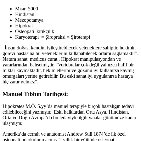
Mısır 5000
Hindistan
Mezopotamya
Hipokrat
Osteopati–kırıkçılık
Karyoterapi = Şiropraksi = Şiroterapi
“İnsan doğası kendini iyileştirebilecek yeteneklere sahiptir, hekimin
görevi hastasına bu yeteneklerini kullanabilecek ortamı sağlamaktır”.
Natura sanat, medicus curat . Hipokrat manipülasyondan ve
yararlarından bahsetmiştir. “Vertebralar çok değil yalnızca hafif bir
miktar kaymaktadır, hekim ellerini ve gözünü iyi kullanırsa kaymış
omurgaları yerine getirebilir. Bu eski sanat iyi uygulanırsa hastaya
hiç zarar gelmez”.
Manuel Tıbbın Tarihçesi:
Hipokrates M.Ö. 5.yy’da manuel terapiyle birçok hastalığın tedavi
edilebileceğini yazmıştır. Eski halklardan Orta Asya, Hindistan,
Orta ve Doğu Avrupa’da bu tedaviyle ilgili yazılar günümüze kadar
ulaşmıştır.
Amerika’da cerrah ve anatomist Andrew Still 1874’de ilk özel
osteopati tıp okulunu açmış, 2 yıllık bir eğitimle osteopat