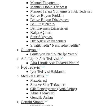
Manuel Fizyoterapi
Manuel Tıbbın Tarihçesi
Manuel Terapi Yöntemiyle Fıtık Tedavisi
Bel ve Boyun Fıtıkları
Bel ve Boyun Düzleşmesi
Bel Fıtığı Nedir?
Bel Kayması Egzersizleri
Kalça Ağrıları
Sinir Sıkışması
Diz Ağrısı ve Nedenleri
Siyatik nedir? Nasıl tedavi edilir?
Glutatyon
Glutatyon Nedir? Ne İşe Yarar?
Alfa Lipoik Asit Tedavisi
Alfa Lipoik Asit Tedavisi Nedir?
İyot Tedavisi
İyot Tedavisi Hakkında
Medikal Estetik
Mezoterapi
Stria ve Skar Tedavileri
Cilt Gençleştirme (Anti-Aging)
Akne Tedavileri
Gençlik Aşıları
Cerrahi Sünnet