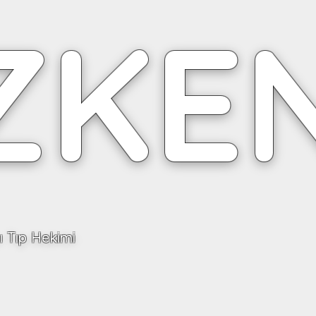
ZKE
 Tıp Hekimi