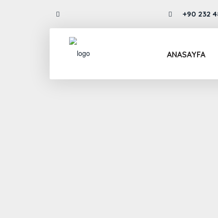
+90 232 4
info@drmehmetozkent.com
80 79
ANASAYFA