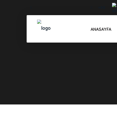
+90
info@drmehmetozkent.com
232 487
80 79
ANASAYFA