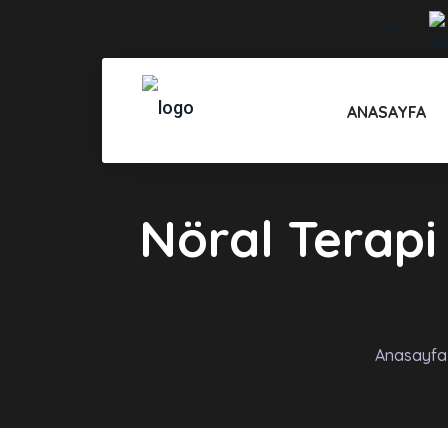
+90
info@drmehmetozkent.com
232 487
80 79
ANASAYFA
Nöral Terapi
Anasayfa