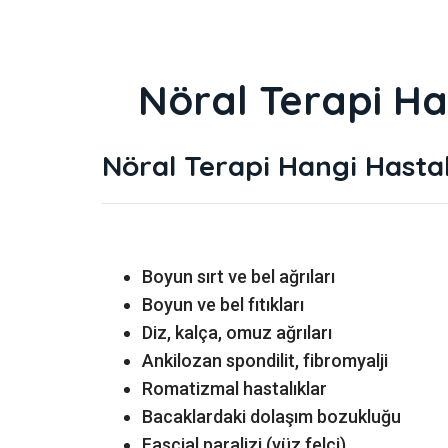
Nöral Terapi Han
Nöral Terapi Hangi Hastalı
Boyun sırt ve bel ağrıları
Boyun ve bel fıtıkları
Diz, kalça, omuz ağrıları
Ankilozan spondilit, fibromyalji
Romatizmal hastalıklar
Bacaklardaki dolaşım bozukluğu
Fascial paralizi (yüz felci),