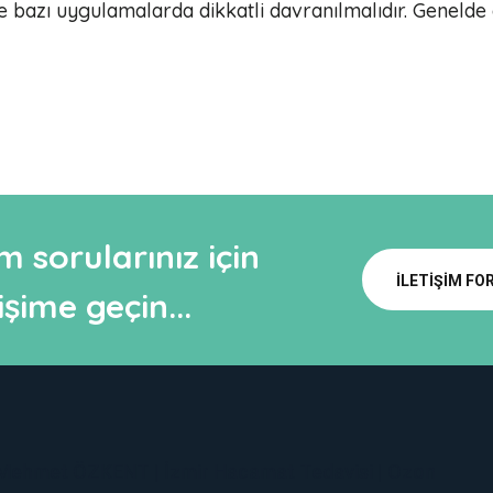
e bazı uygulamalarda dikkatli davranılmalıdır. Genelde 
m sorularınız için
İLETIŞIM F
şime geçin...