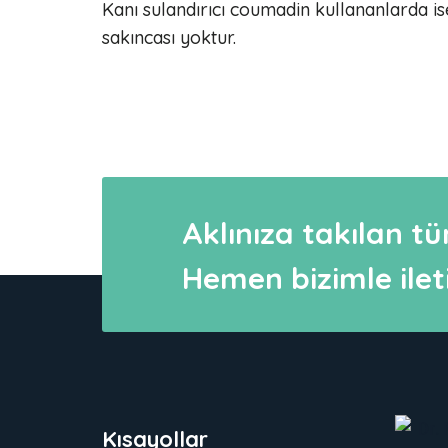
Kanı sulandırıcı coumadin kullananlarda is
sakıncası yoktur.
Aklınıza takılan tü
Hemen bizimle ileti
Kısayollar