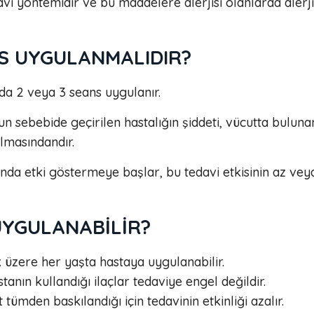
vi yöntemidir ve bu maddelere alerjisi olanlarda alerj
S UYGULANMALIDIR?
da 2 veya 3 seans uygulanır.
nun sebebide geçirilen hastalığın şiddeti, vücutta bulun
olmasındandır.
sında etki göstermeye başlar, bu tedavi etkisinin az ve
UYGULANABİLİR?
 üzere her yaşta hastaya uygulanabilir.
tanın kullandığı ilaçlar tedaviye engel değildir.
ümden baskılandığı için tedavinin etkinliği azalır.