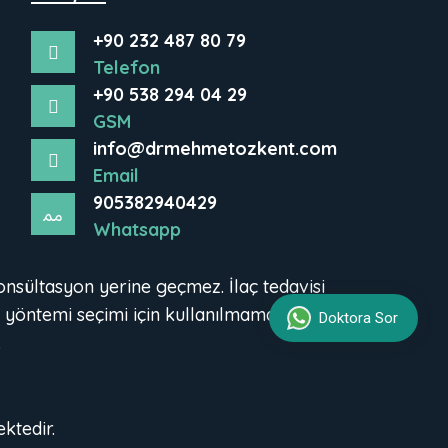
+90 232 487 80 79
Telefon
+90 538 294 04 29
GSM
info@drmehmetozkent.com
Email
905382940429
Whatsapp
onsültasyon yerine geçmez. İlaç tedavisi
 yöntemi seçimi için kullanılmamalıdır.
Doktora Sor
.
ktedir.