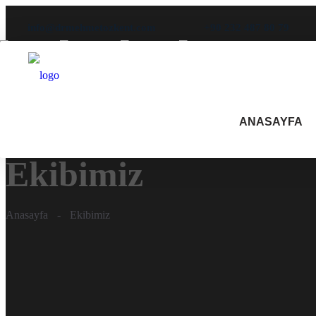
info@drmehmetozkent.com
+90 232 487 80 79
ANASAYFA
Ekibimiz
Anasayfa
-
Ekibimiz