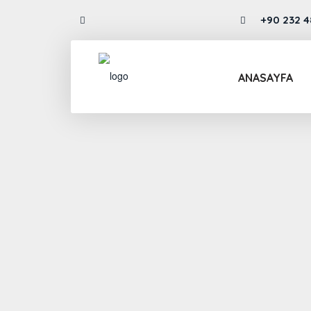
+90 232 4
info@drmehmetozkent.com
80 79
ANASAYFA