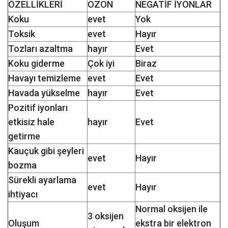
ÖZELLİKLERİ
OZON
NEGATİF İYONLAR
Koku
evet
Yok
Toksik
evet
Hayır
Tozları azaltma
hayır
Evet
Koku giderme
Çok iyi
Biraz
Havayı temizleme
evet
Evet
Havada yükselme
hayır
Evet
Pozitif iyonları
etkisiz hale
hayır
Evet
getirme
Kauçuk gibi şeyleri
evet
Hayır
bozma
Sürekli ayarlama
evet
Hayır
ihtiyacı
Normal oksijen ile
3 oksijen
Oluşum
ekstra bir elektron