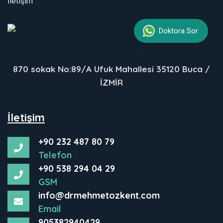
İletişim
Doktora Sor
870 sokak No:89/A Ufuk Mahallesi 35120 Buca /
İZMİR
İletişim
+90 232 487 80 79
Telefon
+90 538 294 04 29
GSM
info@drmehmetozkent.com
Email
905382940429