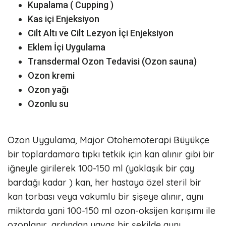
Kupalama ( Cupping )
Kas içi Enjeksiyon
Cilt Altı ve Cilt Lezyon İçi Enjeksiyon
Eklem İçi Uygulama
Transdermal Ozon Tedavisi (Ozon sauna)
Ozon kremi
Ozon yağı
Ozonlu su
Ozon Uygulama, Major Otohemoterapi Büyükçe
bir toplardamara tıpkı tetkik için kan alınır gibi bir
iğneyle girilerek 100-150 ml (yaklaşık bir çay
bardağı kadar ) kan, her hastaya özel steril bir
kan torbası veya vakumlu bir şişeye alınır, aynı
miktarda yani 100-150 ml ozon-oksijen karışımı ile
ozonlanır, ardından yavaş bir şekilde aynı